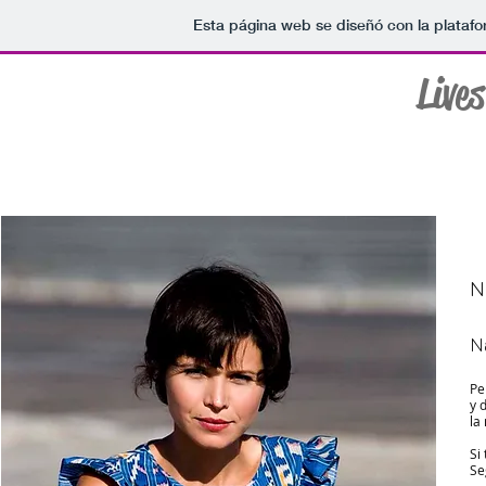
Esta página web se diseñó con la plataf
Live
Moda
Belleza
Star Styl
N
N
Pe
y 
la
Si
Se