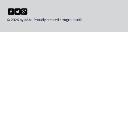
© 2026 by K&A. Proudly created
crmgroup.info